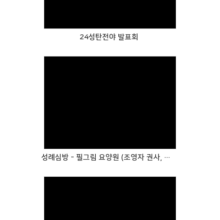
24성탄전야 발표회
Views
성례심방 - 필그림 요양원 (조영자 권사, 나정남 성도)으로 다녀왔습니다