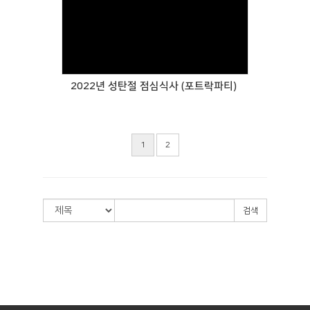
Views
2022년 성탄절 점심식사 (포트락파티)
1
2
검색