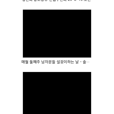
Views
매월 둘째주 남자분들 설겆이하는 날 - 솔선수범하시는 이승철 목사님
Views