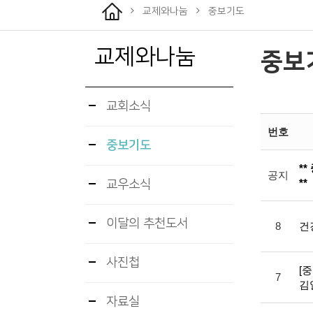
교제와나눔
중보기도
교제와나눔
중보
교회소식
번호
중보기도
*
공지
**
교우소식
이달의 추천도서
8
건
사진첩
[
7
김
자료실