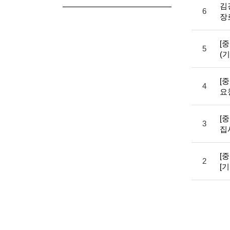
김
6
장
[
5
(
[
4
요
[
3
집
[
2
[