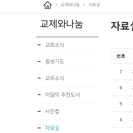
교제와나눔
자료실
교제와나눔
자료
교회소식
번호
중보기도
7
교우소식
6
이달의 추천도서
5
사진첩
4
자료실